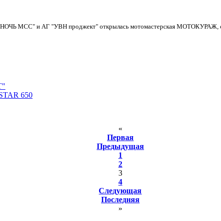
В НОЧЬ МСС" и АГ "УВН проджект" открылась мотомастерская МОТОКУРАЖ, са
Т"
 STAR 650
«
Первая
Предыдущая
1
2
3
4
Следующая
Последняя
»