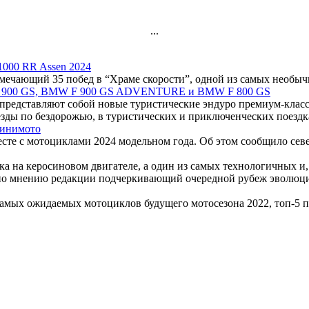
...
1000 RR Assen 2024
чающий 35 побед в “Храме скорости”, одной из самых необычных
F 900 GS, BMW F 900 GS ADVENTURE и BMW F 800 GS
представляют собой новые туристические эндуро премиум-класс
зды по бездорожью, в туристических и приключенческих поездк
минимото
есте с мотоциклами 2024 модельном года. Об этом сообщило сев
ка на керосиновом двигателе, а один из самых технологичных и
рат по мнению редакции подчеркивающий очередной рубеж эволюц
мых ожидаемых мотоциклов будущего мотосезона 2022, топ-5 по