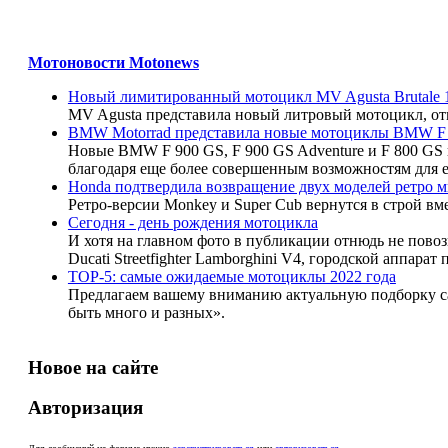
Мотоновости Motonews
Новый лимитированный мотоцикл MV Agusta Brutale 
MV Agusta представила новый литровый мотоцикл, отме
BMW Motorrad представила новые мотоциклы BMW 
Новые BMW F 900 GS, F 900 GS Adventure и F 800 GS 
благодаря еще более совершенным возможностям для е
Honda подтвердила возвращение двух моделей ретро 
Ретро-версии Monkey и Super Cub вернутся в строй вм
Сегодня - день рождения мотоцикла
И хотя на главном фото в публикации отнюдь не повоз
Ducati Streetfighter Lamborghini V4, городской аппа
TOP-5: самые ожидаемые мотоциклы 2022 года
Предлагаем вашему вниманию актуальную подборку са
быть много и разных».
Новое на сайте
Авторизация