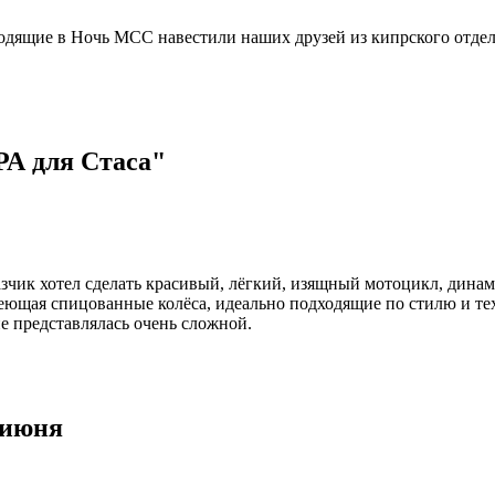
одящие в Ночь МСС навестили наших друзей из кипрского отделе
А для Стаса"
зчик хотел сделать красивый, лёгкий, изящный мотоцикл, дин
щая спицованные колёса, идеально подходящие по стилю и тех
не представлялась очень сложной.
 июня