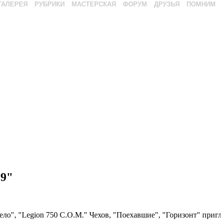
ГАЛЕРЕЯ
РУБРИКИ
МАСТЕРСКАЯ
ФОРУМ
ДРУЗЬЯ
ПОМНИМ
9"
ело", "Legion 750 C.O.M." Чехов, "Поехавшие", "Горизонт" при