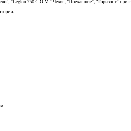
ело", "Legion 750 C.O.M." Чехов, "Поехавшие", "Горизонт" при
итории.
ам