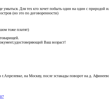
де умыться. Для тех кто хочет побыть один на один с природой и
остров (но это по договоренности)
шом тоже платят)
 товарищей.
окумент,удостоверяющий Ваш возраст!
г.Апрелевке, на Москву, после эстакады поворот на д. Афинеево 
707