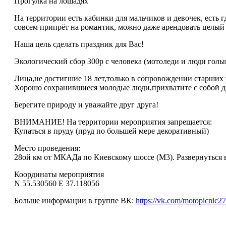
Прогулка на лошадях
На территории есть кабинки для мальчиков и девочек, есть г
совсем припрёт на романтик, можно даже арендовать целый 
Наша цель сделать праздник для Вас!
Экологический сбор 300р с человека (мотоледи и люди голы
Лица,не достигшие 18 лет,только в сопровождении старших
Хорошо сохранившиеся молодые люди,прихватите с собой д
Берегите природу и уважайте друг друга!
ВНИМАНИЕ! На территории мероприятия запрещается:
Купаться в пруду (пруд по большей мере декоративный)
Место проведения:
28ой км от МКАДа по Киевскому шоссе (М3). Развернуться в 
Координаты мероприятия
N 55.530560 E 37.118056
Больше информации в группе ВК:
https://vk.com/motopicnic2