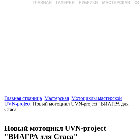
ГЛАВНАЯ
ГАЛЕРЕЯ
РУБРИКИ
МАСТЕРСКАЯ
Ф
Главная страница
Мастерская
Мотоциклы мастерской
UVN-project
Новый мотоцикл UVN-project "ВИАГРА для
Стаса"
Новый мотоцикл UVN-project
"ВИАГРА для Стаса"