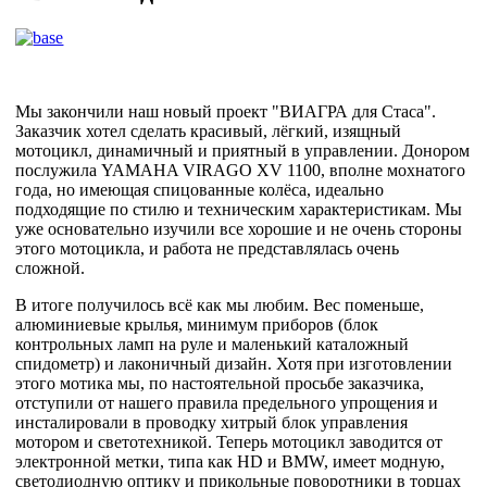
Мы закончили наш новый проект "ВИАГРА для Стаса".
Заказчик хотел сделать красивый, лёгкий, изящный
мотоцикл, динамичный и приятный в управлении. Донором
послужила YAMAHA VIRAGO XV 1100, вполне мохнатого
года, но имеющая спицованные колёса, идеально
подходящие по стилю и техническим характеристикам. Мы
уже основательно изучили все хорошие и не очень стороны
этого мотоцикла, и работа не представлялась очень
сложной.
В итоге получилось всё как мы любим. Вес поменьше,
алюминиевые крылья, минимум приборов (блок
контрольных ламп на руле и маленький каталожный
спидометр) и лаконичный дизайн. Хотя при изготовлении
этого мотика мы, по настоятельной просьбе заказчика,
отступили от нашего правила предельного упрощения и
инсталировали в проводку хитрый блок управления
мотором и светотехникой. Теперь мотоцикл заводится от
электронной метки, типа как HD и BMW, имеет модную,
светодиодную оптику и прикольные поворотники в торцах