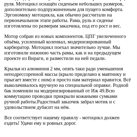
руля. Мотоцикл оснащён сиденьем небольших размеров,
дополнительно подпружиненным для пущего комфорта.
Эргономику мотоцикла, как обычно рассчитали на
первоначальном этапе работы. Рама, руль и сиденье
изготовлены по размерам заказчика, под его рост и вес.
Мотор собран из новых компонентов. ЦПГ увеличенного
объёма, усиленный коленвал, модернизированный
карбюратор. Мотоцикл поехал значительно лучше. Мы
изготовили нижнюю часть рамы, как и на предыдущем
проекте из Вираги, и разместили на ней педали.
Крылья из алюминия 2 мм, опять таки ради уменьшения
неподрессоренной массы (крыло приделано к маятнику и
прыгает вместе с ним) и просто нам материал нравится. Всё
выколачивалось вручную на специальной оправке. Родной
бак поменяли на модернизированный от Иж 49.Всю
коммутацию проводки прикрыли кожаными сумками
ручной работы.Радостный заказчик забрал мотик и с
удовольствием дубасит на нём.
Все соответствует нашему правилу - мотоцикл должен
ездить! Удачи ему и ровных дорог.