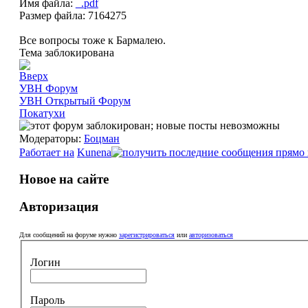
Имя файла:
_.pdf
Размер файла: 7164275
Все вопросы тоже к Бармалею.
Тема заблокирована
УВН Форум
УВН Открытый Форум
Покатухи
Модераторы:
Боцман
Работает на
Kunena
Новое на сайте
Авторизация
Для сообщений на форуме нужно
зарегистрироваться
или
авторизоваться
Логин
Пароль