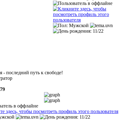
 - последний путь к свободе!
ратор
779