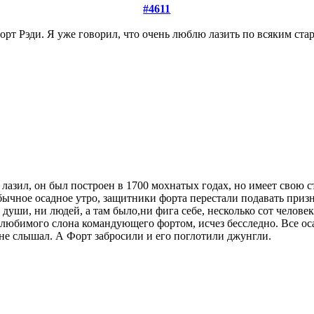
#4611
рт Рэди. Я уже говорил, что очень люблю лазить по всяким стар
 лазил, он был построен в 1700 мохнатых годах, но имеет свою
 обычное осадное утро, защитники форта перестали подавать при
души, ни людей, а там было,ни фига себе, несколько сот человек,
е любимого слона командующего фортом, исчез бесследно. Все ос
 не слышал. А Форт забросили и его поглотили джунгли.