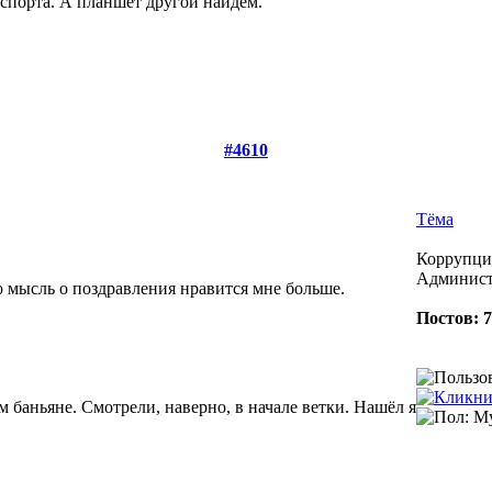
спорта. А планшет другой найдём.
#4610
Тёма
Коррупция
Админист
но мысль о поздравления нравится мне больше.
Постов: 
 баньяне. Смотрели, наверно, в начале ветки. Нашёл я