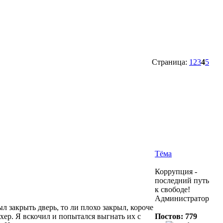
Страница:
1
2
3
4
5
Тёма
Коррупция -
последний путь
к свободе!
Администратор
ыл закрыть дверь, то ли плохо закрыл, короче
ухер. Я вскочил и попытался выгнать их с
Постов: 779