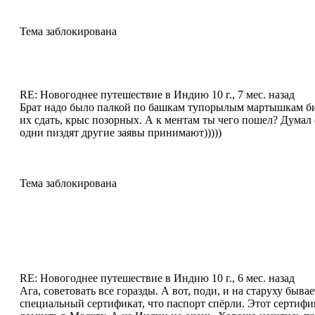
Тема заблокирована
RE: Новогоднее путешествие в Индию
10 г., 7 мес. назад
Брат надо было палкой по башкам тупорылым мартышкам би
их сдать, крыс позорных. А к ментам ты чего пошел? Думал
одни пиздят другие заявы принимают)))))
Тема заблокирована
RE: Новогоднее путешествие в Индию
10 г., 6 мес. назад
Ага, советовать все горазды. А вот, поди, и на старуху бы
специальный сертификат, что паспорт спёрли. Этот сертифик