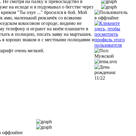
 Не смотря на палку и превосходство в
же на исходе и я подумывал о бегстве через
криком "Ты охуе ..." бросился в бой. Мой
к ами, маленький рюкзачёк со всякими
оседском кокосовом огороде, видимо не
ему телефону и играют на моём планшете в
хать в полицию, писать заяву на мартышек.
ерь я хорошо знаком и с местными полицаями и
 шрифт очень мелкий.