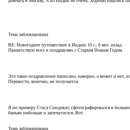
домчать в Москву. А из Индии не очень. Хорошо нашлись па
Тема заблокирована
RE: Новогоднее путешествие в Индию
10 г., 6 мес. назад
Приветствую всех и поздравляю с Старым Новым Годом.
Это такое поздравление написано, наверно, а может и нет, 
Перевести, конечно, не получается.
Я по примеру Стаса Синдикат, сфотографировался в большом
баньян побольше и запечатлелся. Вот.
Тема заблокирована