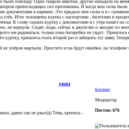
 были повсюду. Одни тащили шмотки, другие нападали на меня.
напором превосходящих сил противника. И когда мои силы были у
еми документами в кармане. Это придало мне силы и я с громким 
 утёк. Итог похищены куртка с паспортами , билетами и кредит
енья. К слову сказать куртку с документами я с утра нашёл на с
но, не вернули. Сидят, поди, сейчас в джунглях и звиздят по мо
олго им радоваться, только пока батарейки не сядут.
Пришлось е
ёл куртку, пришлось ехать второй раз и забирать эту заяву. Теп
ый не упёрли мартыхи. Простите если будут ошибки, на телефоне
#4604
Боцман
Модератор
Постов: 676
яло, давно так не ржал))) Тёма, крепись -