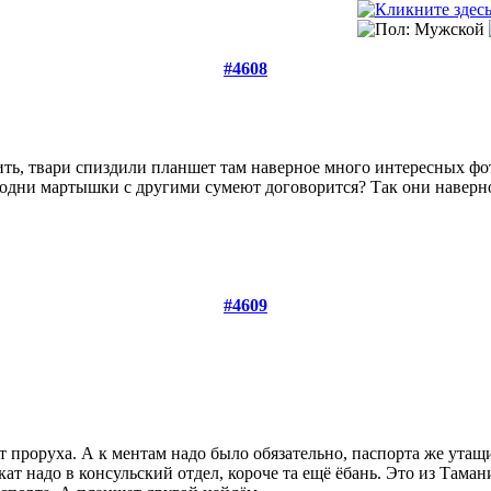
#4608
ть, твари спиздили планшет там наверное много интересных фо
 одни мартышки с другими сумеют договорится? Так они наверно
#4609
вает проруха. А к ментам надо было обязательно, паспорта же ут
ат надо в консульский отдел, короче та ещё ёбань. Это из Тама