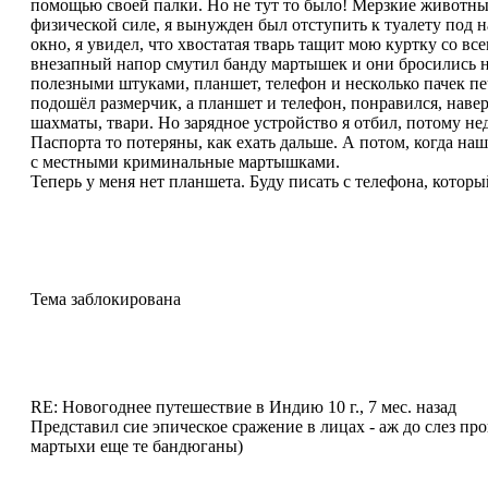
помощью своей палки. Но не тут то было! Мерзкие животные
физической силе, я вынужден был отступить к туалету под 
окно, я увидел, что хвостатая тварь тащит мою куртку со вс
внезапный напор смутил банду мартышек и они бросились на
полезными штуками, планшет, телефон и несколько пачек печ
подошёл размерчик, а планшет и телефон, понравился, навер
шахматы, твари. Но зарядное устройство я отбил, потому нед
Паспорта то потеряны, как ехать дальше. А потом, когда наш
с местными криминальные мартышками.
Теперь у меня нет планшета. Буду писать с телефона, котор
Тема заблокирована
RE: Новогоднее путешествие в Индию
10 г., 7 мес. назад
Представил сие эпическое сражение в лицах - аж до слез прон
мартыхи еще те бандюганы)