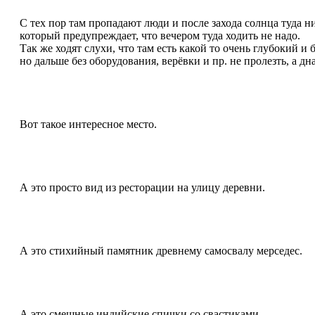
С тех пор там пропадают люди и после захода солнца туда н
который предупреждает, что вечером туда ходить не надо.
Так же ходят слухи, что там есть какой то очень глубокий и
но дальше без оборудования, верёвки и пр. не пролезть, а дн
Вот такое интересное место.
А это просто вид из ресторации на улицу деревни.
А это стихийный памятник древнему самосвалу мерседес.
А это смешные индийские спички со свастиками.