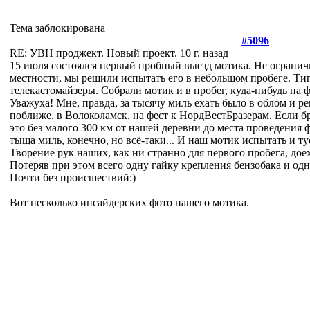
Тема заблокирована
#5096
RE: УВН проджект. Новый проект.
10 г. назад
15 июля состоялся первый пробный выезд мотика. Не огранич
местности, мы решили испытать его в небольшом пробеге. Ти
телекастомайзеры. Собрали мотик и в пробег, куда-нибудь на ф
Уважуха! Мне, правда, за тысячу миль ехать было в облом и 
поближе, в Волоколамск, на фест к НордВестБразерам. Если бр
это без малого 300 км от нашей деревни до места проведения ф
тыща миль, конечно, но всё-таки... И наш мотик испытать и т
Творение рук наших, как ни странно для первого пробега, доех
Потеряв при этом всего одну гайку крепления бензобака и од
Почти без происшествий:)
Вот несколько инсайдерских фото нашего мотика.