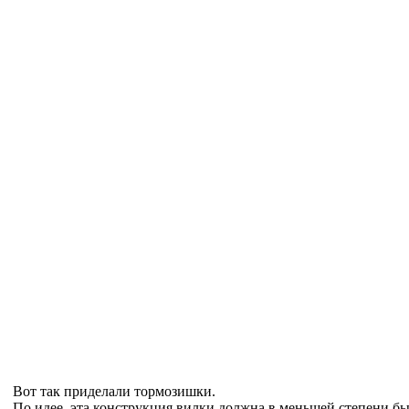
Вот так приделали тормозишки.
По идее, эта конструкция вилки должна в меньшей степени б