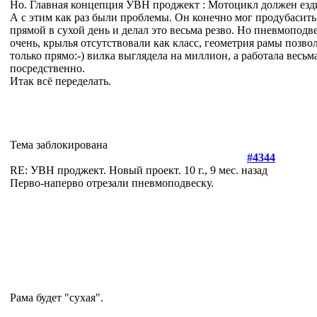
Но. Главная концепция УВН проджект : Мотоцикл должен езд
А с этим как раз были проблемы. Он конечно мог продубасит
прямой в сухой день и делал это весьма резво. Но пневмоподв
очень, крылья отсутствовали как класс, геометрия рамы позво
только прямо:-) вилка выглядела на миллион, а работала весьм
посредственно.
Итак всё переделать.
Тема заблокирована
#4344
RE: УВН проджект. Новый проект.
10 г., 9 мес. назад
Перво-наперво отрезали пневмоподвеску.
Рама будет "сухая".