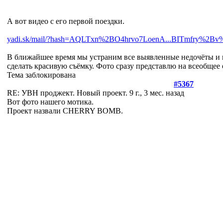
А вот видео с его первой поездки.
yadi.sk/mail/?hash=AQLTxn%2BO4hrvo7LoenA...BITmfry%2
В ближайшее время мы устраним все выявленные недочёты и
сделать красивую съёмку. Фото сразу представлю на всеобщее 
Тема заблокирована
#5367
RE: УВН проджект. Новый проект.
9 г., 3 мес. назад
Вот фото нашего мотика.
Проект назвали CHERRY BOMB.