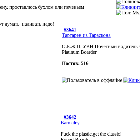
цену, проставлюсь бухлом или печеньем
ут думать, наливать надо!
#3641
Тартарен из Тараскона
О.Б.Ж.П. УВН Почётный водитель 
Platinum Boarder
Постов: 516
#3642
Barmaley
Fuck the plastic,get the classic!
Expert Boarder