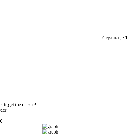
Страница:
1
stic,get the classic!
rder
10