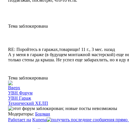
Подъезжай, посмотрю, что-то есть.
Тема заблокирована
RE: Поройтесь в гаражах,товарищи!
11 г., 3 мес. назад
А у меня в гараже (в будущем монтажной мастерской) еще не 
только стены да крыша. Не успел еще забарахлить, но я иду
Тема заблокирована
УВН Форум
УВН Гараж
Технический ХЕЛП
Модераторы:
Боцман
Работает на
Kunena