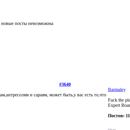
#3640
Barmaley
м,антресолям и сараям, может быть,у вас есть то,что
Fuck the pla
Expert Boa
Постов: 1