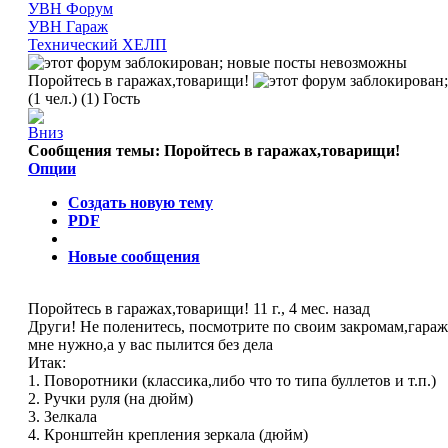
УВН Форум
УВН Гараж
Технический ХЕЛП
Поройтесь в гаражах,товарищи!
(1 чел.) (1) Гость
Сообщения темы:
Поройтесь в гаражах,товарищи!
Опции
Создать новую тему
PDF
Новые сообщения
Поройтесь в гаражах,товарищи!
11 г., 4 мес. назад
Други! Не поленитесь, посмотрите по своим закромам,гаража
мне нужно,а у вас пылится без дела
Итак:
1. Поворотники (классика,либо что то типа буллетов и т.п.)
2. Ручки руля (на дюйм)
3. Зелкала
4. Кронштейн крепления зеркала (дюйм)