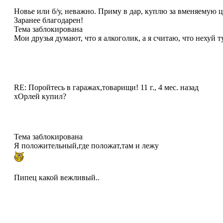
Новье или б/у, неважно. Приму в дар, куплю за вменяемую 
Заранее благодарен!
Тема заблокирована
Мои друзья думают, что я алкоголик, а я считаю, что нехуй т
RE: Поройтесь в гаражах,товарищи!
11 г., 4 мес. назад
хОрлей купил?
Тема заблокирована
Я положительный,где положат,там и лежу
Пипец какой вежливый..