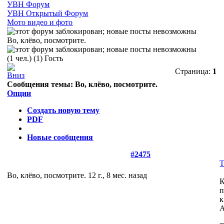
УВН Форум
УВН Открытый Форум
Мото видео и фото
Во, клёво, посмотрите.
(1 чел.) (1) Гость
Страница:
1
Сообщения темы:
Во, клёво, посмотрите.
Опции
Создать новую тему
PDF
Новые сообщения
#2475
Т
Во, клёво, посмотрите.
12 г., 8 мес. назад
К
п
к
А