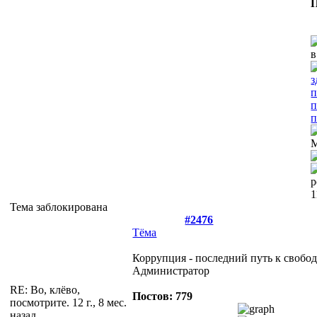
П
Тема заблокирована
#2476
Тёма
Коррупция - последний путь к свобод
Администратор
RE: Во, клёво,
Постов: 779
посмотрите.
12 г., 8 мес.
назад