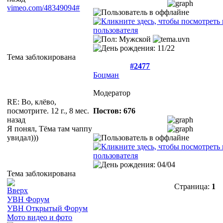
vimeo.com/48349094#
Тема заблокирована
#2477
Боцман
Модератор
RE: Во, клёво,
посмотрите.
12 г., 8 мес.
Постов: 676
назад
Я понял, Тёма там чаппу
увидал)))
Тема заблокирована
Страница:
1
УВН Форум
УВН Открытый Форум
Мото видео и фото