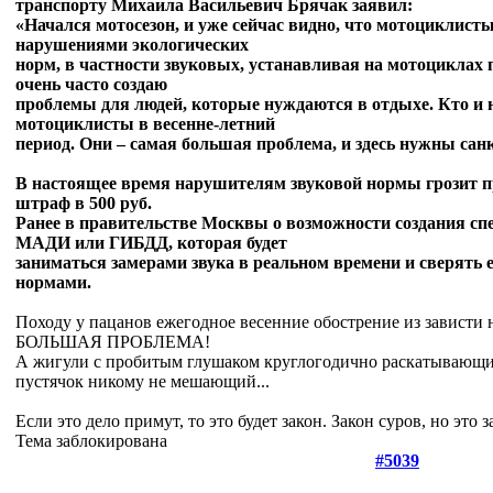
транспорту Михаила Васильевич Брячак заявил:
«Начался мотосезон, и уже сейчас видно, что мотоциклист
нарушениями экологических
норм, в частности звуковых, устанавливая на мотоциклах 
очень часто создаю
проблемы для людей, которые нуждаются в отдыхе. Кто и не
мотоциклисты в весенне-летний
период. Они – самая большая проблема, и здесь нужны сан
В настоящее время нарушителям звуковой нормы грозит 
штраф в 500 руб.
Ранее в правительстве Москвы о возможности создания с
МАДИ или ГИБДД, которая будет
заниматься замерами звука в реальном времени и сверять 
нормами.
Походу у пацанов ежегодное весенние обострение из завист
БОЛЬШАЯ ПРОБЛЕМА!
А жигули с пробитым глушаком круглогодично раскатывающие 
пустячок никому не мешающий...
Если это дело примут, то это будет закон. Закон суров, но это з
Тема заблокирована
#5039