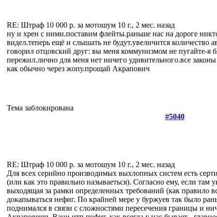
RE: Штраф 10 000 р. за мотошум
10 г., 2 мес. назад
ну и хрен с ними.поставим флейты.раньше нас на дороге никт
видел.теперь ещё и слышать не будут.увеличится количество а
говорил отцовский друг: вы меня коммунизмом не пугайте-я 
пережил.лично для меня нет ничего удивительного.все закон
как обычно через жопу.прощай Акрапович
Тема заблокирована
#5040
RE: Штраф 10 000 р. за мотошум
10 г., 2 мес. назад
Для всех серийно производимых выхлопных систем есть сер
(или как это правильно называеться). Согласно ему, если там 
выходящая за рамки определенных требований (как правило вс
докапываться нефиг. По крайней мере у буржуев так было ран
поднимался в связи с сложностями пересечения границы и нич
Акраповичи, Вани итп пофиг, как всегда у нас бывает - главно