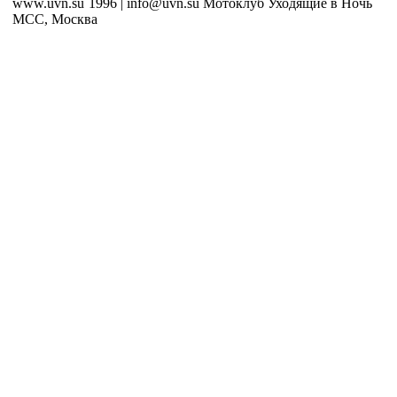
www.uvn.su`1996 | info@uvn.su Мотоклуб Уходящие в Ночь
MCC, Москва