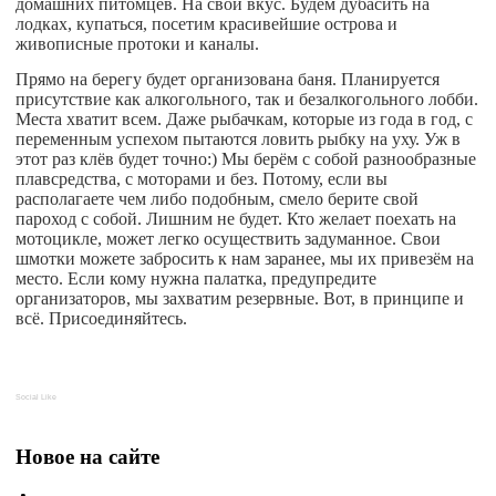
домашних питомцев. На свой вкус. Будем дубасить на
лодках, купаться, посетим красивейшие острова и
живописные протоки и каналы.
Прямо на берегу будет организована баня. Планируется
присутствие как алкогольного, так и безалкогольного лобби.
Места хватит всем. Даже рыбачкам, которые из года в год, с
переменным успехом пытаются ловить рыбку на уху. Уж в
этот раз клёв будет точно:) Мы берём с собой разнообразные
плавсредства, с моторами и без. Потому, если вы
располагаете чем либо подобным, смело берите свой
пароход с собой. Лишним не будет. Кто желает поехать на
мотоцикле, может легко осуществить задуманное. Свои
шмотки можете забросить к нам заранее, мы их привезём на
место. Если кому нужна палатка, предупредите
организаторов, мы захватим резервные. Вот, в принципе и
всё. Присоединяйтесь.
Social Like
Новое на сайте