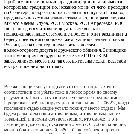
Приближаются июньские праздники, дни независимости,
которые мы традиционно, независимо ни от чего, проводим
на Селигере, в окрестностях населённого пункта Пачково,
предаваясь всяческим излишествам и водным развлекухам.
Мы это Члены Клуба, РОО Москва, РОО Апрелевка, РОО
Int., наши друзья и товарищи, а так же все, кто
поддерживает наше стремление провести эти праздники на
берегу прекрасного водоёма, жемчужины средней полосы
России, озера Селигер, предаваясь радостям
водномоторного досуга и дружеского общения. Зачинщики
этого мероприятия будут на месте уже 09.06.23. Мы
зарезервируем место под лагерь, выгрузим лодки, разведём
костры и начнём наш отдых.
Все желающие могут подтягиваться кто когда захочет,
соответственно и убыть тоже в любое время по своему
разумению. Платы за участие в тусовке не предполагается.
Продолжать всё планируем до понедельника 12.06.23., когда
последние отдыхающие устало покинут место отдыха. Мы
будем рады всем нашим товарищам, и товарищам наших
товарищей и прочим сочувствующим, кто сможет в эти
летние дни доехать до указанного места. С собой, конечно,
можно брать семьи, детей, жён, тёлок, собачек и прочих