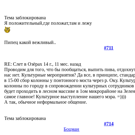
Тема заблокирована
Я положительный,где положат,там и лежу
Пипец какой вежливый..
#711
RE: Слет в Озёрах
14 г., 11 мес. назад
Проводим для того, что бы пообщаться, выпить пива, отдохнут
нас нет. Культурные мероприятия? Да все, в принципе, станда
в 15-00 сбор колонны у понтонного моста через р. Оку. Культ
колонны по городу в сопровождении культурных сотрудник
будет проходить в лесном массиве в 1ом микрорайоне на Зелен
самое главное! Культурное выступление нашего мэра. =))))
А так, обычное неформальное общение.
Тема заблокирована
#714
Боцман