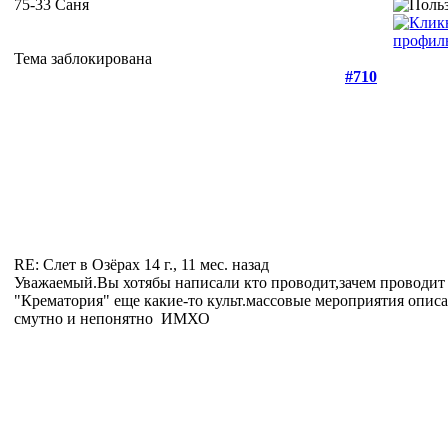
75-33 Саня
Тема заблокирована
#710
RE: Слет в Озёрах
14 г., 11 мес. назад
Уважаемый.Вы хотябы написали кто проводит,зачем проводит 
"Крематория" еще какие-то культ.массовые мероприятия описал
смутно и непонятно
ИМХО