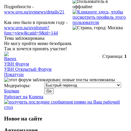
Подробности -
www.uvn.su/uvnnews/details/21
Как оно было в прошлом году -
www.uvn.su/uvnforum?
func=view&catid=9&id=144
Тема заблокирована
Не могу пройти мимо безобразия.
Так и хочется принять участие!
Страница:
1
УВН Форум
УВН Открытый Форум
Покатухи
Модераторы:
Боцман
Работает на
Kunena
Новое на сайте
Авторизация