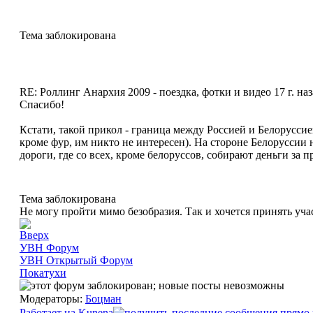
Тема заблокирована
RE: Роллинг Анархия 2009 - поездка, фотки и видео
17 г. на
Спасибо!
Кстати, такой прикол - граница между Россией и Белоруссией.
кроме фур, им никто не интересен). На стороне Белоруссии 
дороги, где со всех, кроме белоруссов, собирают деньги за п
Тема заблокирована
Не могу пройти мимо безобразия. Так и хочется принять уча
УВН Форум
УВН Открытый Форум
Покатухи
Модераторы:
Боцман
Работает на
Kunena