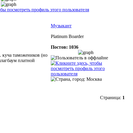
Музыкант
Platinum Boarder
Постов: 1036
.. куча таможеников (но
 шлагбаум платной
Страница:
1