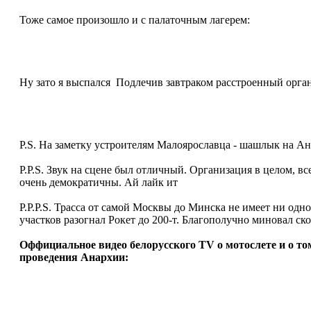
Тоже самое произошло и с палаточным лагерем:
Ну зато я выспался
Подлечив завтраком расстроенный органи
P.S. На заметку устроителям Малоярославца - шашлык на Ан
P.P.S. Звук на сцене был отличный. Организация в целом, вс
очень демократичны. Ай лайк ит
P.P.P.S. Трасса от самой Москвы до Минска не имеет ни одно
участков разогнал Рокет до 200-т. Благополучно миновал с
Оффициальное видео белорусского TV о мотослете и о то
проведения Анархии: