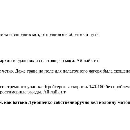
зм и заправив мот, отправился в обратный путь:
архии в едальнях из настоящего мяса. Ай лайк ит
е четко. Даже трава на поле для палаточного лагеря была скошен
го стремного участка. Крейсерская скорость 140-160 без проблем
коростимерные засады. Ай лайк ит
м, как батька Лукошенко собственноручно вел колонну мотоп