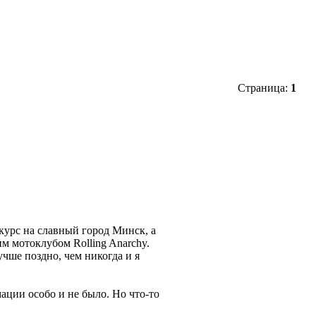
Страница:
1
 курс на славный город Минск, а
м мотоклубом Rolling Anarchy.
учше поздно, чем никогда и я
ации особо и не было. Но что-то