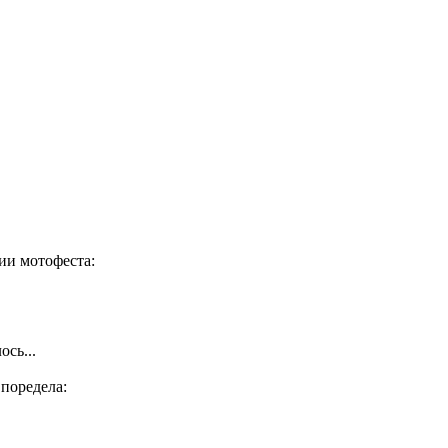
рии мотофеста:
сь...
 поредела: