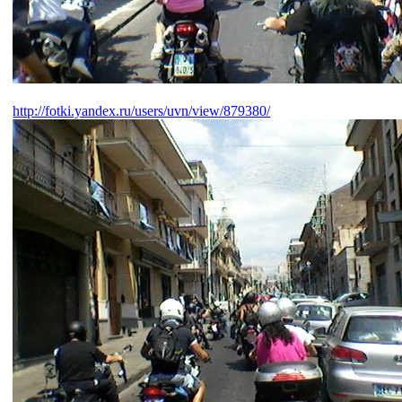
http://fotki.yandex.ru/users/uvn/view/879380/