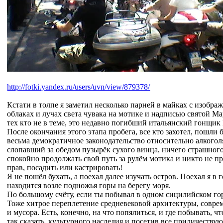
http://fotki.yandex.ru/users/uvn/view/879378/
Кстати в толпе я заметил несколько парней в майках с изобра
облаках и лучах света чувака на мотике и надписью святой М
тех кто не в теме, это недавно погибший итальянский гонщик
После окончания этого этапа пробега, все кто захотел, пошли 
весьма демократичное законодательство относительно алкоголя
слопавший за обедом пузырёк сухого винца, ничего страшного
спокойно продолжать свой путь за рулём мотика и никто не п
прав, посадить или кастрировать!
Я не пошёл бухать, а поехал далее изучать остров. Поехал я в 
находится возле подножья горы на берегу моря.
По большому счёту, если ты побывал в одном сицилийском гор
Тоже хитрое переплетение средневековой архитектуры, совре
и мусора. Есть, конечно, на что попялиться, и где побывать, чт
так сказать, культурного наследия и посетив все приличеств