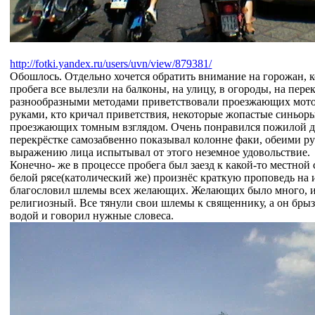
http://fotki.yandex.ru/users/uvn/view/879381/
Обошлось. Отдельно хочется обратить внимание на горожан, 
пробега все вылезли на балконы, на улицу, в огороды, на пере
разнообразными методами приветствовали проезжающих мото
руками, кто кричал приветствия, некоторые жопастые синьор
проезжающих томным взглядом. Очень понравился пожилой дя
перекрёстке самозабвенно показывал колонне факи, обеими рук
выражению лица испытывал от этого неземное удовольствие.
Конечно- же в процессе пробега был заезд к какой-то местной 
белой рясе(католический же) произнёс краткую проповедь на 
благословил шлемы всех желающих. Желающих было много, 
религиозный. Все тянули свои шлемы к священнику, а он брыз
водой и говорил нужные словеса.