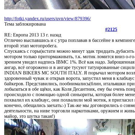
http://fotki.yandex.ru/users/uvn/view/879396/
Тема заблокирована
#2125
RE: Европа 2013
13 г. назад
Отлично выспавшись и с утра поплавав в бассейне в кемпинге 
второй этап мотопробега.
Спускаясь с горы(кстати можно минут эдак тридцать дубасит
мотором только притормаживать, т.к. мотик ломится вниз о-го
зрением увидел надпись IBMC 1%. Всё как надо. Заброшенная 
ангар, всё огорожено и в ангаре тусуют татуированные сиц
INDIAN BIKERS MC SOUTH ITALY. Я порычал мотором возле
здоровенный чувак и открыв ворота, запустил меня в клабхау
байкеров. Представились, пообнимались(блин, итальяшки при
лобызаться в обе щёки, как Коля Десантник, ему бы очень по
происходило с помощью одной синьориты, которая более мене
похвалил их клабхаус, они похвалили мой мотик, я пригласил и
конечно, обещались заехать:-) Так-же мы договорились о сов
деятельности, на ниве торговли наркотиками, оружием и жив
майор, это шутка такая!)