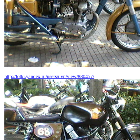
http://fotki.yandex.ru/users/uvn/view/880457/