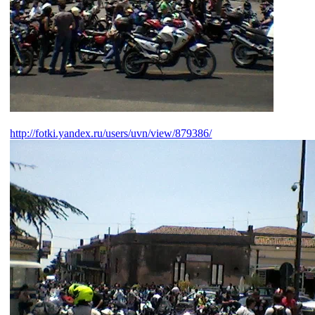
http://fotki.yandex.ru/users/uvn/view/879386/