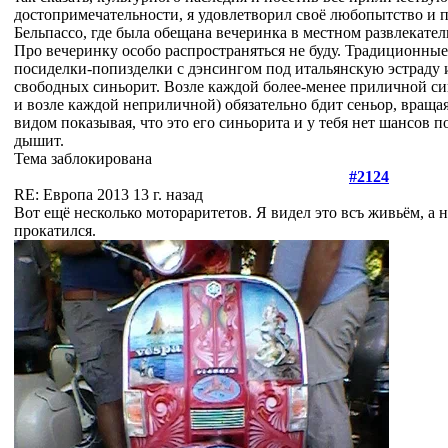
достопримечательности, я удовлетворил своё любопытство и 
Бельпассо, где была обещана вечеринка в местном развлекател
Про вечеринку особо распространяться не буду. Традиционные
посиделки-попизделки с дэнсингом под итальянскую эстраду 
свободных синьорит. Возле каждой более-менее приличной с
и возле каждой неприличной) обязательно бдит сеньор, враща
видом показывая, что это его синьорита и у тебя нет шансов п
дышит.
Тема заблокирована
#2124
RE: Европа 2013
13 г. назад
Вот ещё несколько мотораритетов. Я видел это всъ живьём, а 
прокатился.