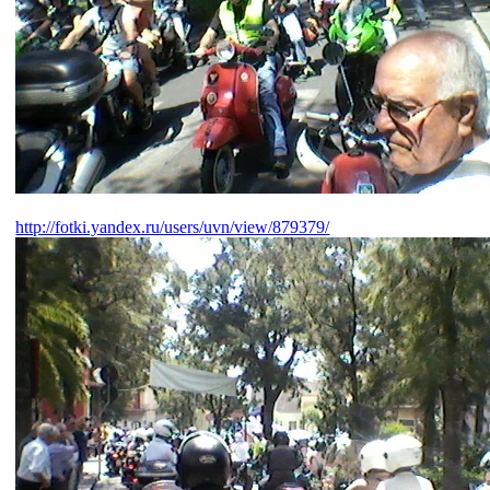
http://fotki.yandex.ru/users/uvn/view/879379/