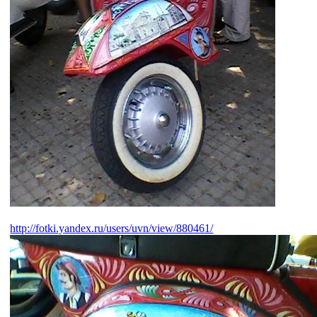
http://fotki.yandex.ru/users/uvn/view/880461/