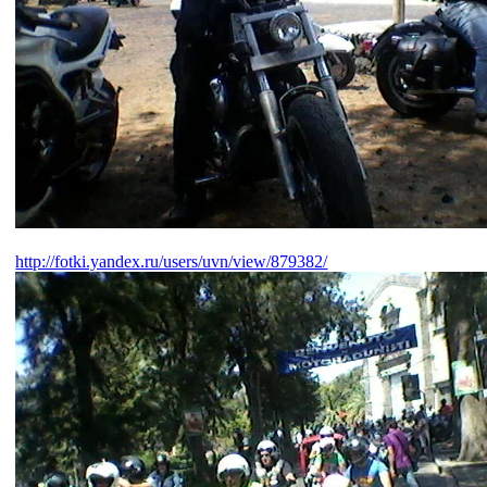
http://fotki.yandex.ru/users/uvn/view/879382/