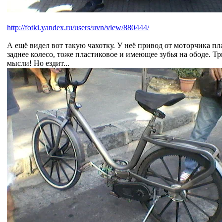
http://fotki.yandex.ru/users/uvn/view/880444/
А ещё видел вот такую чахотку. У неё привод от моторчика пл
заднее колесо, тоже пластиковое и имеющее зубья на ободе. 
мысли! Но ездит...