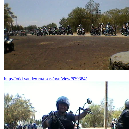
http://fotki.yandex.ru/users/uvn/view/879384/