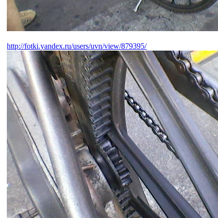
http://fotki.yandex.ru/users/uvn/view/879395/