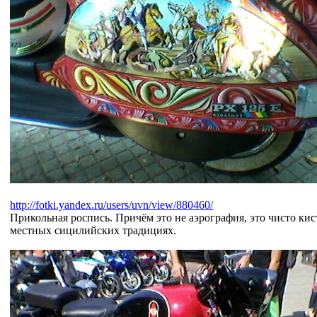
http://fotki.yandex.ru/users/uvn/view/880460/
Прикольная роспись. Причём это не аэрография, это чисто ки
местных сицилийских традициях.