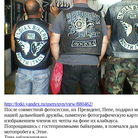
http://fotki.yandex.ru/users/uvn/view/880462/
После совместной фотосессии, их Президент, Пепе, подарил м
нашей дальнейшей дружбы, памятную фотографическую карто
изображением членов их чепты на фоне их клабхауса.
Попрощавшись с гостеприимными байкерами, я помчался далее
мотопробега к Этне.
Тема заблокирована