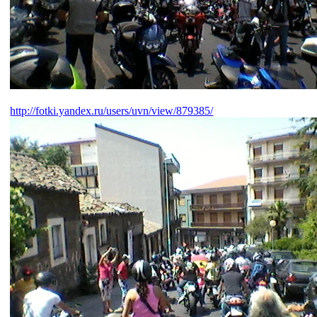
http://fotki.yandex.ru/users/uvn/view/879385/