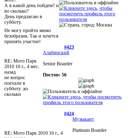
А в какой день пойдем? и
во сколько?
День предлагаю в
субботу.
Не могу пройти мимо
безобразия. Так и хочется
принять участие!
#423
Алабинский
RE: Мото Парк
Senior Boarder
2010
16 г., 4 мес.
назад
Постов: 56
не вопрос
поехали в
субботу .ко
скольки
#424
Музыкант
Platinum Boarder
RE: Мото Парк 2010
16 г., 4