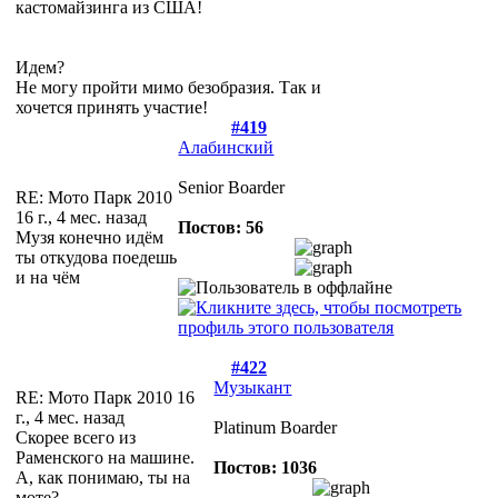
кастомайзинга из США!
Идем?
Не могу пройти мимо безобразия. Так и
хочется принять участие!
#419
Алабинский
Senior Boarder
RE: Мото Парк 2010
16 г., 4 мес. назад
Постов: 56
Музя конечно идём
ты откудова поедешь
и на чём
#422
Музыкант
RE: Мото Парк 2010
16
г., 4 мес. назад
Platinum Boarder
Скорее всего из
Раменского на машине.
Постов: 1036
А, как понимаю, ты на
моте?