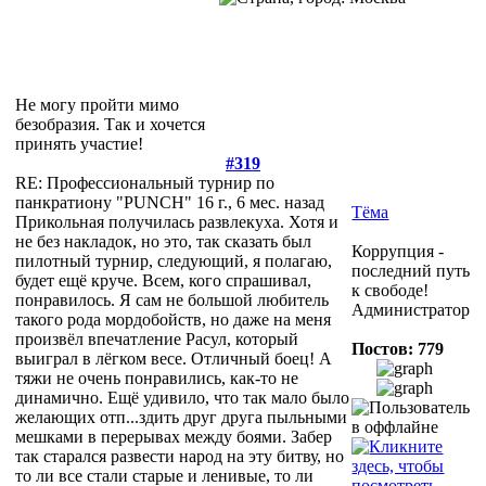
Не могу пройти мимо
безобразия. Так и хочется
принять участие!
#319
RE: Профессиональный турнир по
панкратиону "PUNCH"
16 г., 6 мес. назад
Тёма
Прикольная получилась развлекуха. Хотя и
не без накладок, но это, так сказать был
Коррупция -
пилотный турнир, следующий, я полагаю,
последний путь
будет ещё круче. Всем, кого спрашивал,
к свободе!
понравилось. Я сам не большой любитель
Администратор
такого рода мордобойств, но даже на меня
произвёл впечатление Расул, который
Постов: 779
выиграл в лёгком весе. Отличный боец! А
тяжи не очень понравились, как-то не
динамично. Ещё удивило, что так мало было
желающих отп...здить друг друга пыльными
мешками в перерывах между боями. Забер
так старался развести народ на эту битву, но
то ли все стали старые и ленивые, то ли