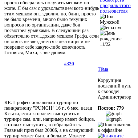
просто обосрались получить мешком по
жопе.
Я бы сам с удовольствием кого-нибудь
этим мешком оп...здюлил, но, блин, просто
не было времени, много было текущих
вопросов по организации, даже бои
посмотрел урывками. В следующий раз
обязательно отм...дохаю мешком Графа, если
он опять не звезданётся с лестницы и не
повредит себе какую-либо конечность.
Готовься, Миха, к звездюлям.
#320
Тёма
Коррупция -
последний путь
к свободе!
Администратор
RE: Профессиональный турнир по
панкратиону "PUNCH"
16 г., 6 мес. назад
Постов: 779
Кстати, если кто хочет выступить в
турнире сам, или, например имеет бойцов,
готовых выступить, то обращайтесь.
Главный приз был 2000$, а на следующий
турнир может быть и больше. Можете