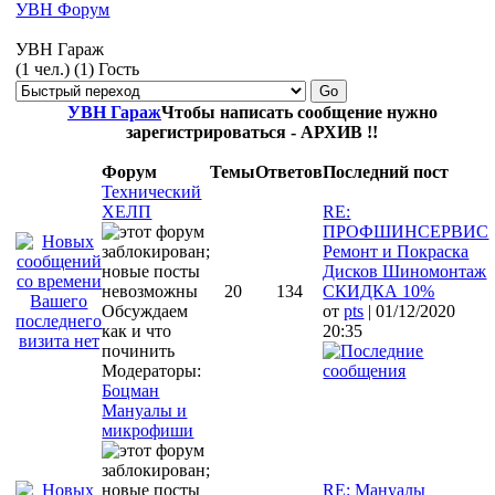
УВН Форум
УВН Гараж
(1 чел.) (1) Гость
УВН Гараж
Чтобы написать сообщение нужно
зарегистрироваться - АРХИВ !!
Форум
Темы
Ответов
Последний пост
Технический
ХЕЛП
RE:
ПРОФШИНСЕРВИС
Ремонт и Покраска
Дисков Шиномонтаж
20
134
СКИДКА 10%
Обсуждаем
от
pts
| 01/12/2020
как и что
20:35
починить
Модераторы:
Боцман
Мануалы и
микрофиши
RE: Mануалы