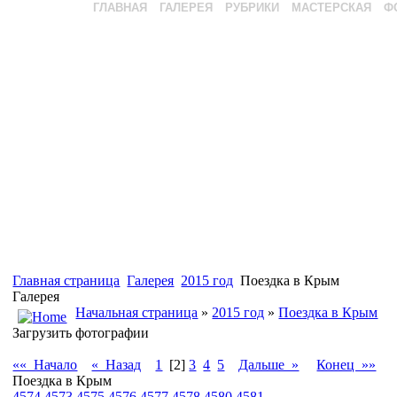
ГЛАВНАЯ
ГАЛЕРЕЯ
РУБРИКИ
МАСТЕРСКАЯ
Ф
Главная страница
Галерея
2015 год
Поездка в Крым
Галерея
Начальная страница
»
2015 год
»
Поездка в Крым
Загрузить фотографии
«« Начало
« Назад
1
[2]
3
4
5
Дальше »
Конец »»
Поездка в Крым
4574
4573
4575
4576
4577
4578
4580
4581