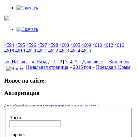
4594
4595
4596
4597
4598
4603
4605
4609
4610
4612
4616
4618
4619
4620
4621
4622
4623
4624
4625
«« Начало
« Назад
1
[2]
3
4
5
Дальше »
Конец »»
Начальная страница
»
2015 год
»
Поездка в Крым
Новое на сайте
Авторизация
Для сообщений на форуме нужно
зарегистрироваться
или
авторизоваться
Логин
Пароль