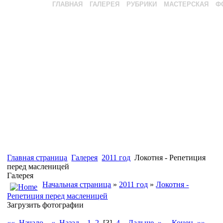
ГЛАВНАЯ
ГАЛЕРЕЯ
РУБРИКИ
МАСТЕРСКАЯ
Ф
Главная страница
Галерея
2011 год
Локотня - Репетиция
перед масленицей
Галерея
Начальная страница
»
2011 год
»
Локотня -
Репетиция перед масленицей
Загрузить фотографии
«« Начало
« Назад
1
2
[3]
4
Дальше »
Конец »»