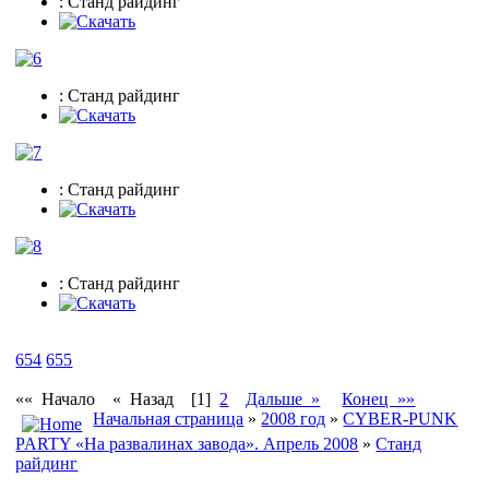
: Станд райдинг
: Станд райдинг
: Станд райдинг
: Станд райдинг
654
655
«« Начало
« Назад
[1]
2
Дальше »
Конец »»
Начальная страница
»
2008 год
»
CYBER-PUNK
PARTY «На развалинах завода». Апрель 2008
»
Станд
райдинг