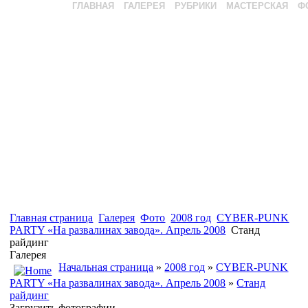
ГЛАВНАЯ
ГАЛЕРЕЯ
РУБРИКИ
МАСТЕРСКАЯ
Ф
Главная страница
Галерея
Фото
2008 год
CYBER-PUNK
PARTY «На развалинах завода». Апрель 2008
Станд
райдинг
Галерея
Начальная страница
»
2008 год
»
CYBER-PUNK
PARTY «На развалинах завода». Апрель 2008
»
Станд
райдинг
Загрузить фотографии