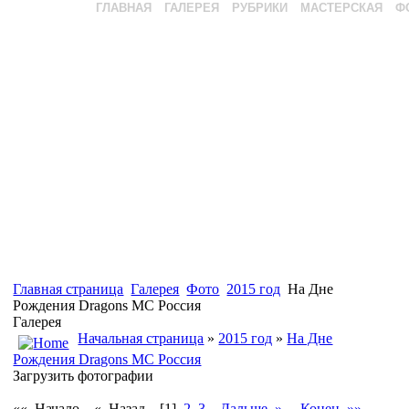
ГЛАВНАЯ
ГАЛЕРЕЯ
РУБРИКИ
МАСТЕРСКАЯ
Ф
Главная страница
Галерея
Фото
2015 год
На Дне
Рождения Dragons MC Россия
Галерея
Начальная страница
»
2015 год
»
На Дне
Рождения Dragons MC Россия
Загрузить фотографии
«« Начало
« Назад
[1]
2
3
Дальше »
Конец »»