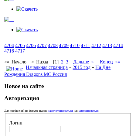
4704
4705
4706
4707
4708
4709
4710
4711
4712
4713
4714
4716
4717
«« Начало
« Назад
[1]
2
3
Дальше »
Конец »»
Начальная страница
»
2015 год
»
На Дне
Рождения Dragons MC Россия
Новое на сайте
Авторизация
Для сообщений на форуме нужно
зарегистрироваться
или
авторизоваться
Логин