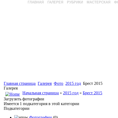
ГЛАВНАЯ
ГАЛЕРЕЯ
РУБРИКИ
МАСТЕРСКАЯ
Ф
Главная страница
Галерея
Фото
2015 год
Брест 2015
Галерея
Начальная страница
»
2015 год
»
Брест 2015
Загрузить фотографии
Имеется 1 подкатегория в этой категории
Подкатегории
Фотографии
(0)