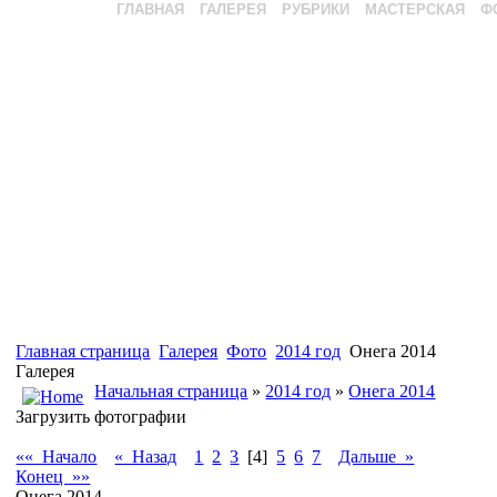
ГЛАВНАЯ
ГАЛЕРЕЯ
РУБРИКИ
МАСТЕРСКАЯ
Ф
Главная страница
Галерея
Фото
2014 год
Онега 2014
Галерея
Начальная страница
»
2014 год
»
Онега 2014
Загрузить фотографии
«« Начало
« Назад
1
2
3
[4]
5
6
7
Дальше »
Конец »»
Онега 2014