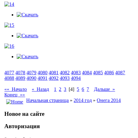
4077
4078
4079
4080
4081
4082
4083
4084
4085
4086
4087
4088
4089
4090
4091
4092
4093
4094
«« Начало
« Назад
1
2
3
[4]
5
6
7
Дальше »
Конец »»
Начальная страница
»
2014 год
»
Онега 2014
Новое на сайте
Авторизация