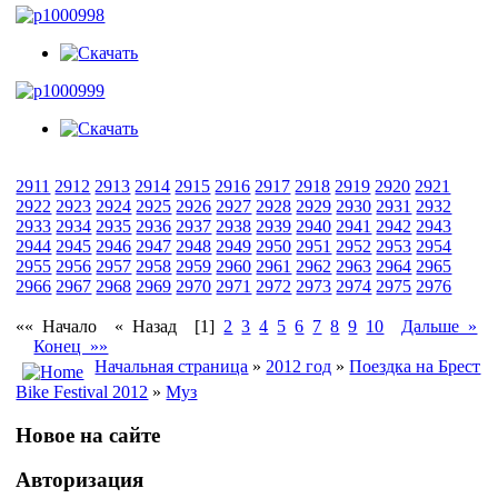
2911
2912
2913
2914
2915
2916
2917
2918
2919
2920
2921
2922
2923
2924
2925
2926
2927
2928
2929
2930
2931
2932
2933
2934
2935
2936
2937
2938
2939
2940
2941
2942
2943
2944
2945
2946
2947
2948
2949
2950
2951
2952
2953
2954
2955
2956
2957
2958
2959
2960
2961
2962
2963
2964
2965
2966
2967
2968
2969
2970
2971
2972
2973
2974
2975
2976
«« Начало
« Назад
[1]
2
3
4
5
6
7
8
9
10
Дальше »
Конец »»
Начальная страница
»
2012 год
»
Поездка на Брест
Bike Festival 2012
»
Муз
Новое на сайте
Авторизация