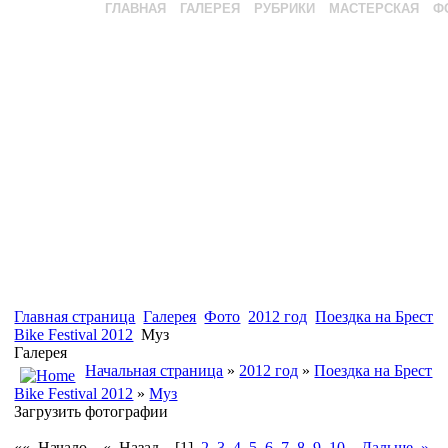
ГЛАВНАЯ
ГАЛЕРЕЯ
РУБРИКИ
МАСТЕРСКАЯ
Ф
Главная страница
Галерея
Фото
2012 год
Поездка на Брест
Bike Festival 2012
Муз
Галерея
Начальная страница
»
2012 год
»
Поездка на Брест
Bike Festival 2012
»
Муз
Загрузить фотографии
«« Начало
« Назад
[1]
2
3
4
5
6
7
8
9
10
Дальше »